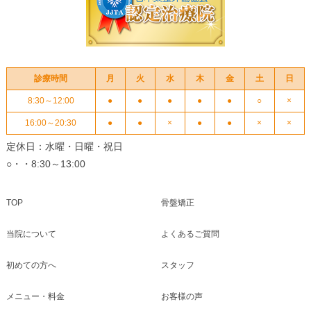
診療時間
月
火
水
木
金
土
日
8:30～12:00
●
●
●
●
●
○
×
16:00～20:30
●
●
×
●
●
×
×
定休日：水曜・日曜・祝日
○・・8:30～13:00
TOP
骨盤矯正
当院について
よくあるご質問
初めての方へ
スタッフ
メニュー・料金
お客様の声