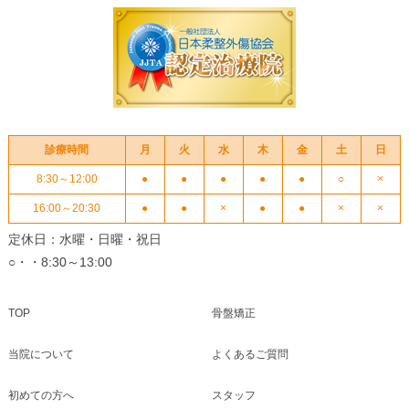
診療時間
月
火
水
木
金
土
日
8:30～12:00
●
●
●
●
●
○
×
16:00～20:30
●
●
×
●
●
×
×
定休日：水曜・日曜・祝日
○・・8:30～13:00
TOP
骨盤矯正
当院について
よくあるご質問
初めての方へ
スタッフ